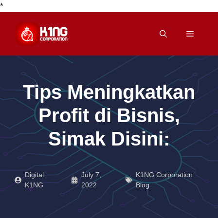
*
Skip
to
Menu
content
Tips Meningkatkan
Profit di Bisnis,
Simak Disini:
Digital
July 7,
K1NG Corporation
K1NG
2022
Blog