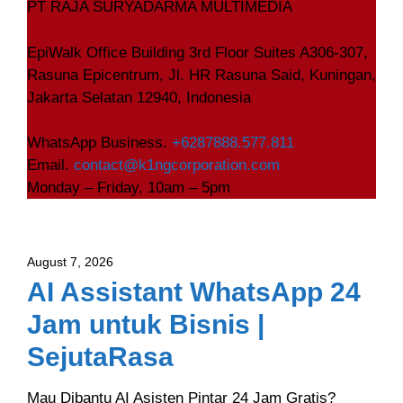
PT RAJA SURYADARMA MULTIMEDIA
EpiWalk Office Building 3rd Floor Suites A306-307,
Rasuna Epicentrum, Jl. HR Rasuna Said, Kuningan,
Jakarta Selatan 12940, Indonesia
WhatsApp Business.
+6287888.577.811
Email.
contact@k1ngcorporation.com
Monday – Friday, 10am – 5pm
August 7, 2026
AI Assistant WhatsApp 24
Jam untuk Bisnis |
SejutaRasa
Mau Dibantu AI Asisten Pintar 24 Jam Gratis?