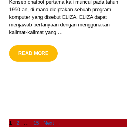
Konsep chatbot pertama kali muncul pada tahun
1950-an, di mana diciptakan sebuah program
komputer yang disebut ELIZA. ELIZA dapat
menjawab pertanyaan dengan menggunakan
kalimat-kalimat yang …
READ MORE
Page
Page
Page
1
2
…
15
Next
→