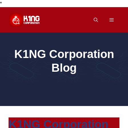
*
Skip
to
Menu
content
K1NG Corporation
Blog
K1NG Corporation