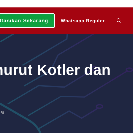
ltasikan Sekarang
Whatsapp Reguler
nurut Kotler dan
og