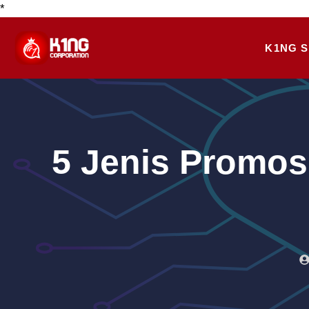
*
Skip
to
K1NG S
content
5 Jenis Promosi