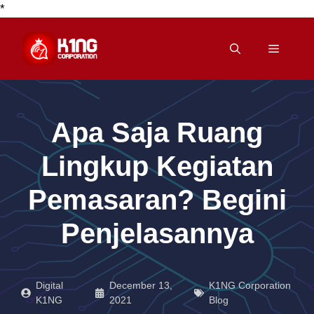
*
Skip
to
Menu
content
Apa Saja Ruang
Lingkup Kegiatan
Pemasaran? Begini
Penjelasannya
Digital
December 13,
K1NG Corporation
K1NG
2021
Blog