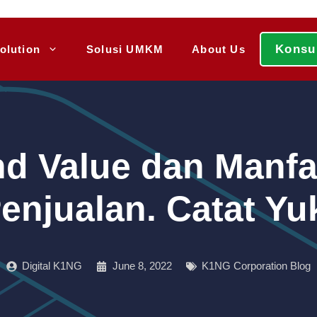
Konsu
olution
Solusi UMKM
About Us
nd Value dan Manfa
enjualan. Catat Yu
Digital K1NG
June 8, 2022
K1NG Corporation Blog