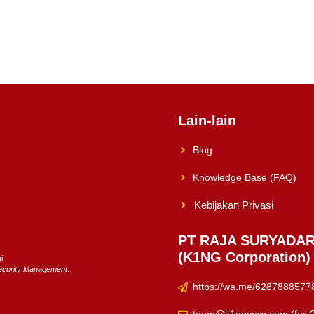
Lain-lain
Blog
Knowledge Base (FAQ)
Kebijakan Privasi
PT RAJA SURYADA
(K1NG Corporation)
i
Security Management
.
https://wa.me/62878885778