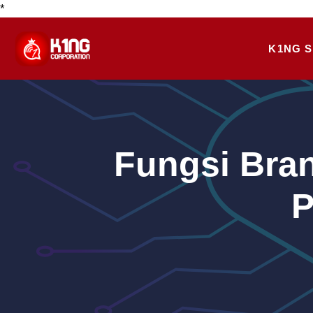
*
Skip
to
K1NG S
content
Fungsi Bra
P